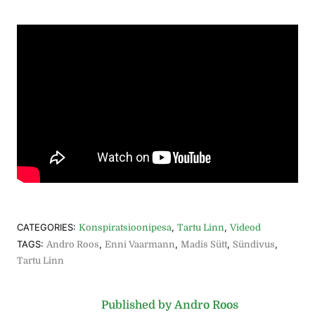
CATEGORIES:
,
,
Konspiratsioonipesa
Tartu Linn
Videod
TAGS:
,
,
,
,
Andro Roos
Enni Vaarmann
Madis Sütt
Sündivus
Tartu Linn
Published by Andro Roos