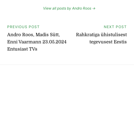
View all posts by Andro Roos →
Navigeerimine
PREVIOUS POST
NEXT POST
Andro Roos, Madis Sütt,
Rahkratiga ühistulisest
Enni Vaarmann 23.05.2024
tegevusest Eestis
Entusiast TVs
Instagram
Facebook
Facebook
RSS-voog
YouTube