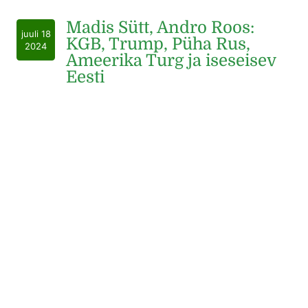
Madis Sütt, Andro Roos:
juuli 18
KGB, Trump, Püha Rus,
2024
Ameerika Turg ja iseseisev
Eesti
Entusiast TV eetris 18.07.2024 kl 16.00, saade
“Konspiratsioonipesa”
Madis Sütt, Andro Roos:
juuli 11
“Kas s*tt valitsus või s*tt
2024
rahvas?”
Entusiast TV saade Konspiratsioonipesa eetris
11.07.2024 kl 16.00