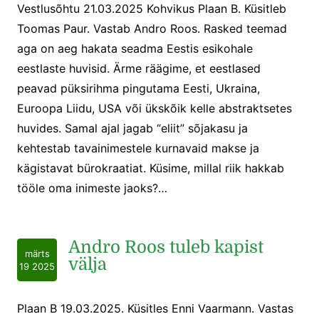
Vestlusõhtu 21.03.2025 Kohvikus Plaan B. Küsitleb
Toomas Paur. Vastab Andro Roos. Rasked teemad
aga on aeg hakata seadma Eestis esikohale
eestlaste huvisid. Ärme räägime, et eestlased
peavad püksirihma pingutama Eesti, Ukraina,
Euroopa Liidu, USA või ükskõik kelle abstraktsetes
huvides. Samal ajal jagab “eliit” sõjakasu ja
kehtestab tavainimestele kurnavaid makse ja
kägistavat bürokraatiat. Küsime, millal riik hakkab
tööle oma inimeste jaoks?…
Andro Roos tuleb kapist
märts
välja
19 2025
Plaan B 19.03.2025. Küsitles Enni Vaarmann. Vastas