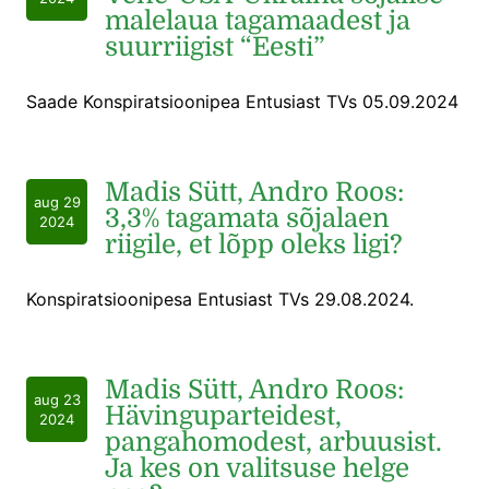
malelaua tagamaadest ja
suurriigist “Eesti”
Saade Konspiratsioonipea Entusiast TVs 05.09.2024
Madis Sütt, Andro Roos:
aug 29
3,3% tagamata sõjalaen
2024
riigile, et lõpp oleks ligi?
Konspiratsioonipesa Entusiast TVs 29.08.2024.
Madis Sütt, Andro Roos:
aug 23
Hävinguparteidest,
2024
pangahomodest, arbuusist.
Ja kes on valitsuse helge