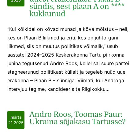
2025
sündis, sest plaan A on ****
kukkunud
“Kui kõikidel on kõvad munad ja kõva mõistus – neil,
kes on Plaan B liikmed ja eriti, kes on juhtorgani
liikmed, siis on muutus poliitikas võimalik,” usub
aastatel 2024–2025 Keskerakonna Tartu piirkonna
juhina tegutsenud Andro Roos, kellel sai suure partei
stagneerunud poliitikast küllalt ja tegeleb nüüd uue
erakonna – Plaan B – sünniga. Viimati, kui Androga
intervjuu tegime, kandideeris ta Riigikokku…
Andro Roos, Toomas Paur:
märts
Ukraina sõjakasu Tartusse?
21 2025