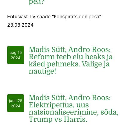
pea?
Entusiast TV saade “Konspiratsioonipesa”
23.08.2024
Madis Sütt, Andro Roos:
aug 15
Reform teeb elu heaks ja
2024
käed pehmeks. Valige ja
nautige!
Madis Sütt, Andro Roos:
juuli 25
Elektripettus, uus
2024
natsionaliseerimine, sõda,
Trump vs Harris.