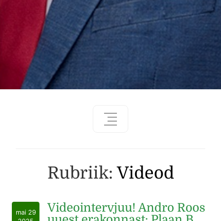
Rubriik:
Videod
Videointervjuu! Andro Roos
mai 29
uuest erakonnast: Plaan B