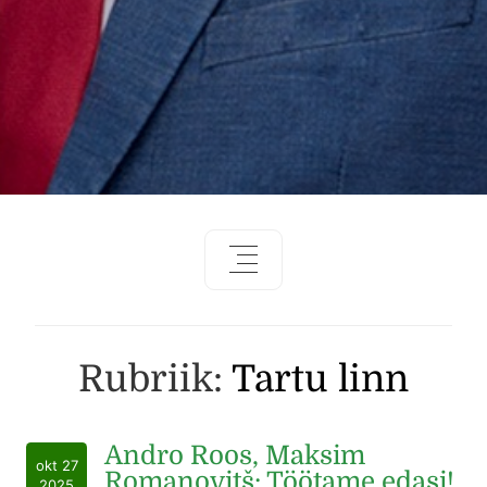
Rubriik:
Tartu linn
Andro Roos, Maksim
okt 27
Romanovitš: Töötame edasi!
2025