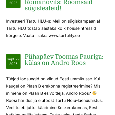
Romanovitš: Rõõmsaid
2025
sügisteateid!
Investeeri Tartu HLÜ-s: Meil on sügiskampaania!
Tartu HLÜ tõstab aastaks kõik hoiuseintressid
kõrgele. Vaata lisaks: www.tartuhly.ee
Pühapäev Toomas Pauriga:
sept 29
külas on Andro Roos
2025
Tühjad loosungid on viinud Eesti ummikusse. Kui
kaugel on Plaan B erakonna registreerimine? Mis
inimene on Plaan B esivõitleja, Andro Roos?
Roosi haridus ja elutööst Tartu Hoiu-laenuühistus.
Veel tuleb juttu: käärimine Keskerakonnas, Eesti
katkine poliitsüsteem, Tartu vaim, tants ümber