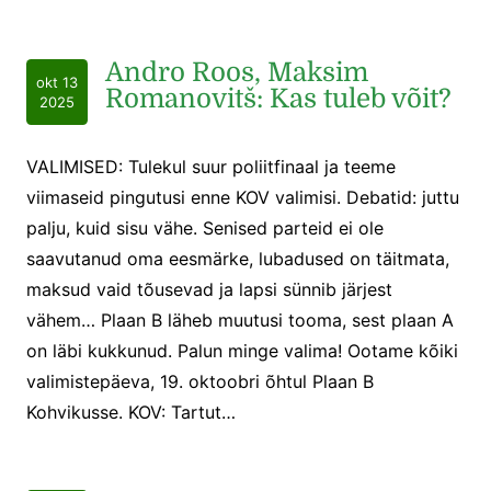
Andro Roos, Maksim
okt 13
Romanovitš: Kas tuleb võit?
2025
VALIMISED: Tulekul suur poliitfinaal ja teeme
viimaseid pingutusi enne KOV valimisi. Debatid: juttu
palju, kuid sisu vähe. Senised parteid ei ole
saavutanud oma eesmärke, lubadused on täitmata,
maksud vaid tõusevad ja lapsi sünnib järjest
vähem… Plaan B läheb muutusi tooma, sest plaan A
on läbi kukkunud. Palun minge valima! Ootame kõiki
valimistepäeva, 19. oktoobri õhtul Plaan B
Kohvikusse. KOV: Tartut…