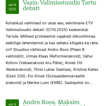
Vaata: Valimisstuudio Tartu
okt 8
debatt
2025
Kohalikud valimised on ukse ees, eelviimane ETV
Valimisstuudio debatt (07.10.2025) keskendub
Tartule. Millised probleemid vajaksid ülikoolilinnas
eelkõige lahendamist ja kas selleks kõigeks ka raha
on? Stuudios väitlevad Andro Roos (Plaan B
valimisliit), Urmas Klaas (Reformierakond), Vahur
Kollom (Vabaerakond Aru Pähe), Anneli Ott
(Keskerakond), Tõnis Lukas (Isamaa), Kristina Kallas
(Eesti 200), Elo Kiivet (Sotsiaaldemokraatlik
erakond) ja Merike Lumi (EKRE). Saatejuhid on…
Andro Roos, Maksim
okt 6