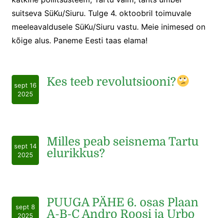
suitseva SüKu/Siuru. Tulge 4. oktoobril toimuvale
meeleavaldusele SüKu/Siuru vastu. Meie inimesed on
kõige alus. Paneme Eesti taas elama!
Kes teeb revolutsiooni?
sept 16
2025
Milles peab seisnema Tartu
sept 14
elurikkus?
2025
PUUGA PÄHE 6. osas Plaan
sept 8
A-B-C Andro Roosi ja Urbo
2025