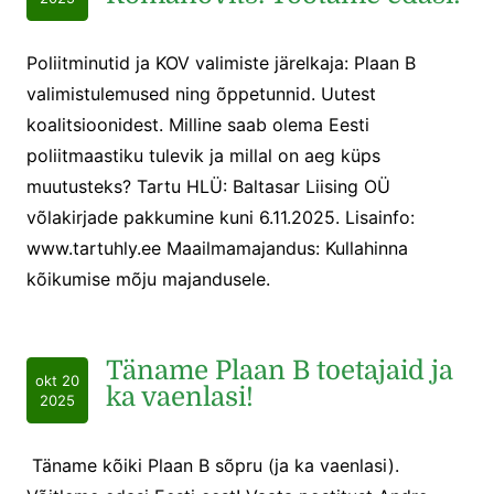
Poliitminutid ja KOV valimiste järelkaja: Plaan B
valimistulemused ning õppetunnid. Uutest
koalitsioonidest. Milline saab olema Eesti
poliitmaastiku tulevik ja millal on aeg küps
muutusteks? Tartu HLÜ: Baltasar Liising OÜ
võlakirjade pakkumine kuni 6.11.2025. Lisainfo:
www.tartuhly.ee Maailmamajandus: Kullahinna
kõikumise mõju majandusele.
Täname Plaan B toetajaid ja
okt 20
ka vaenlasi!
2025
Täname kõiki Plaan B sõpru (ja ka vaenlasi).