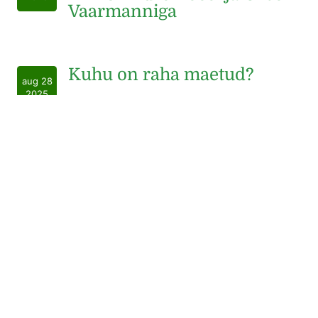
Vaarmanniga
Kuhu on raha maetud?
aug 28
2025
Andro Roos: Tartu
aug 3
vankrisaaga jätkub…
2025
TV 3: Plaan B. Tartu
juuni 3
poliitmaastik saab raputuse:
2025
pildis on uus erakond