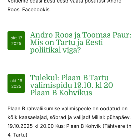
Võitleme edasi Eesti eest! Vaata postitust Andro
Roosi Facebookis.
Andro Roos ja Toomas Paur:
okt 17
Mis on Tartu ja Eesti
2025
poliitikal viga?
Tulekul: Plaan B Tartu
okt 16
valimispidu 19.10. kl 20
2025
Plaan B Kohvikus
Plaan B rahvaliikumise valimispeole on oodatud on
kõik kaasaelajad, sõbrad ja valijad! Millal: pühapäev,
19.10.2025 kl 20.00 Kus: Plaan B Kohvik (Tähtvere tn
4, Tartu)