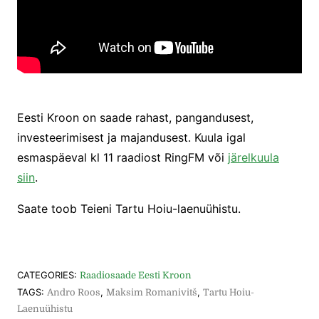
Eesti Kroon on saade rahast, pangandusest,
investeerimisest ja majandusest. Kuula igal
esmaspäeval kl 11 raadiost RingFM või
järelkuula
siin
.
Saate toob Teieni Tartu Hoiu-laenuühistu.
CATEGORIES:
Raadiosaade Eesti Kroon
TAGS:
,
,
Andro Roos
Maksim Romanivitš
Tartu Hoiu-
Laenuühistu