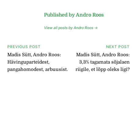
Published by Andro Roos
View all posts by Andro Roos →
Navigeerimine
PREVIOUS POST
NEXT POST
Madis Sütt, Andro Roos:
Madis Sütt, Andro Roos:
Hävinguparteidest,
3,3% tagamata sõjalaen
pangahomodest, arbuusist.
riigile, et lõpp oleks ligi?
Ja kes on valitsuse helge
pea?