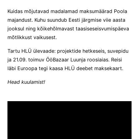
Kuidas mõjutavad madalamad maksumäärad Poola
majandust. Kuhu suundub Eesti järgmise viie aasta
jooksul ning kõikehõlmavast taasiseseisvumispäeva
mõtlikkust vaikusest.
Tartu HLÜ ülevaade: projektide hetkeseis, suvepidu
ja 21.09. toimuv ÖöBazaar Luunja roosiaias. Reisi
läbi Euroopa tegi kaasa HLÜ deebet maksekaart.
Head kuulamist!