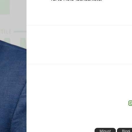
I
Minust
Blogi