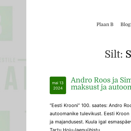
Plaan B
Blog
Silt:
Andro Roos ja Si
mai 13
maksust ja autoom
2024
“Eesti Krooni” 100. saates: Andro R
autoomanike tulevikust. Eesti Kroon
ja majandusest. Kuula igal esmaspäev
Tartu Hoiu-laenuühistu.