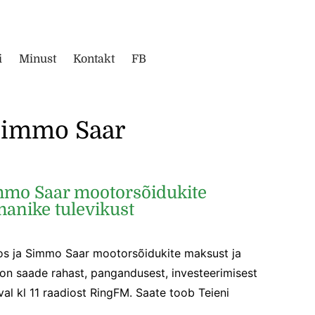
i
Minust
Kontakt
FB
Simmo Saar
mmo Saar mootorsõidukite
anike tulevikust
oos ja Simmo Saar mootorsõidukite maksust ja
 on saade rahast, pangandusest, investeerimisest
al kl 11 raadiost RingFM. Saate toob Teieni