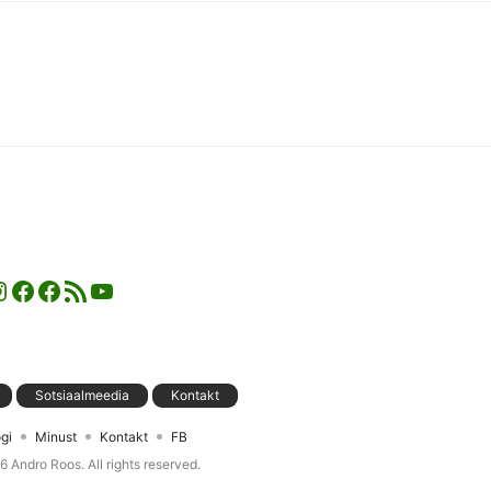
nstagram
Facebook
Facebook
RSS-voog
YouTube
Sotsiaalmeedia
Kontakt
gi
Minust
Kontakt
FB
26
Andro Roos
. All rights reserved.