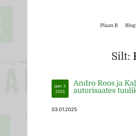
Plaan B
Blog
Silt:
Andro Roos ja Ka
jaan 3
autorisaates tuuli
2025
03.01.2025