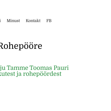
i
Minust
Kontakt
FB
Rohepööre
lju Tamme Toomas Pauri
kutest ja rohepöördest