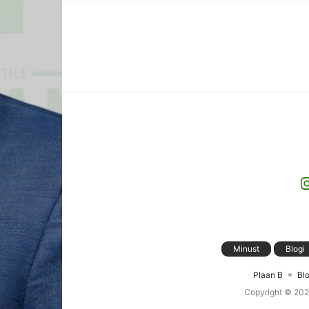
I
Minust
Blogi
Plaan B
Blo
Copyright © 20