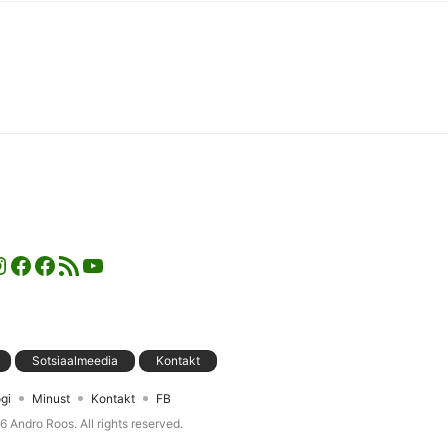
nstagram
Facebook
Facebook
RSS-voog
YouTube
Sotsiaalmeedia
Kontakt
gi
Minust
Kontakt
FB
26
Andro Roos
. All rights reserved.