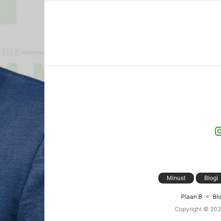
I
Minust
Blogi
Plaan B
Blo
Copyright © 20