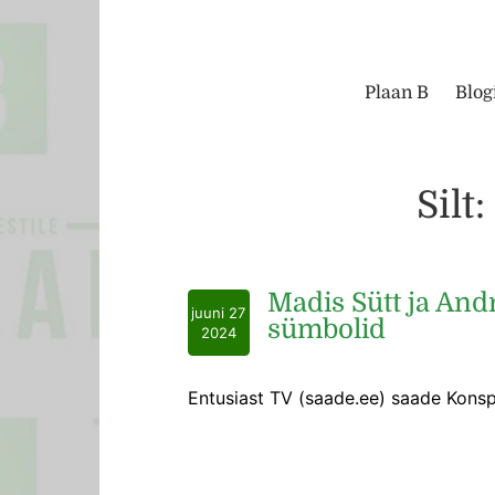
Plaan B
Blog
Silt:
Madis Sütt ja And
juuni 27
sümbolid
2024
Entusiast TV (saade.ee) saade Konspi