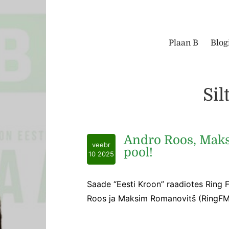
Plaan B
Blog
Silt
Andro Roos, Maks
veebr
pool!
10 2025
Saade “Eesti Kroon” raadiotes Ring 
Roos ja Maksim Romanovitš (RingFM)