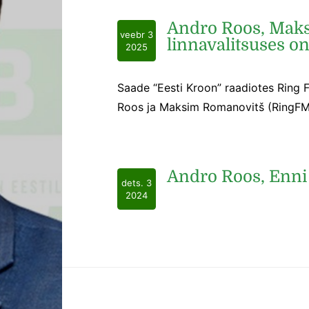
Andro Roos, Maks
veebr 3
linnavalitsuses o
2025
Saade “Eesti Kroon” raadiotes Ring 
Roos ja Maksim Romanovitš (RingFM)
Andro Roos, Enni
dets. 3
2024