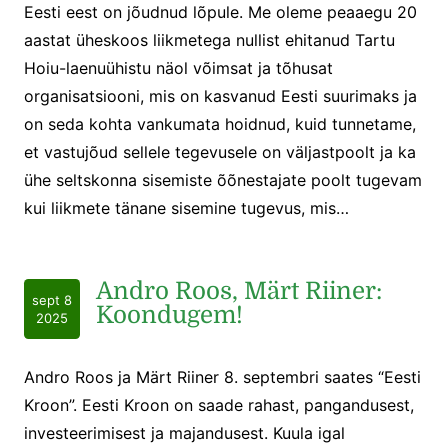
Eesti eest on jõudnud lõpule. Me oleme peaaegu 20
aastat üheskoos liikmetega nullist ehitanud Tartu
Hoiu-laenuühistu näol võimsat ja tõhusat
organisatsiooni, mis on kasvanud Eesti suurimaks ja
on seda kohta vankumata hoidnud, kuid tunnetame,
et vastujõud sellele tegevusele on väljastpoolt ja ka
ühe seltskonna sisemiste õõnestajate poolt tugevam
kui liikmete tänane sisemine tugevus, mis…
Andro Roos, Märt Riiner:
sept 8
Koondugem!
2025
Andro Roos ja Märt Riiner 8. septembri saates “Eesti
Kroon”. Eesti Kroon on saade rahast, pangandusest,
investeerimisest ja majandusest. Kuula igal