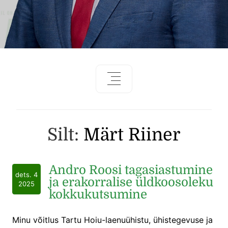
Silt:
Märt Riiner
Andro Roosi tagasiastumine
dets. 4
ja erakorralise üldkoosoleku
2025
kokkukutsumine
Minu võitlus Tartu Hoiu-laenuühistu, ühistegevuse ja