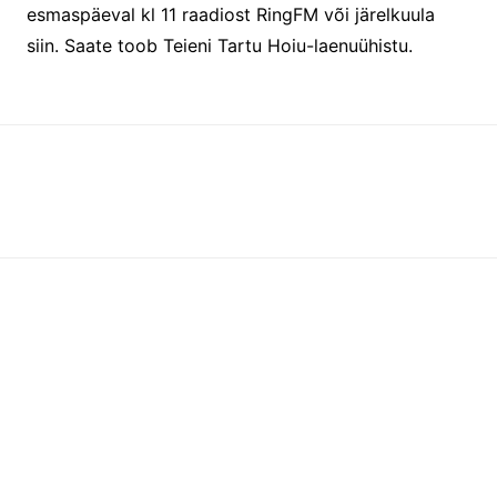
esmaspäeval kl 11 raadiost RingFM või järelkuula
siin. Saate toob Teieni Tartu Hoiu-laenuühistu.
Instagram
Facebook
Facebook
RSS-voog
YouTube
Minust
Blogi
Sotsiaalmeedia
Kontakt