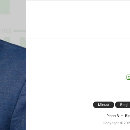
I
Minust
Blogi
Plaan B
Blo
Copyright © 20