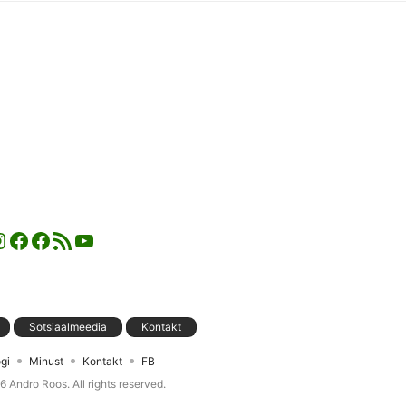
nstagram
Facebook
Facebook
RSS-voog
YouTube
Sotsiaalmeedia
Kontakt
gi
Minust
Kontakt
FB
26
Andro Roos
. All rights reserved.