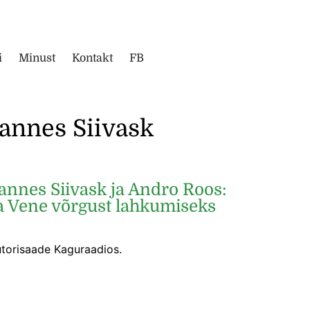
i
Minust
Kontakt
FB
annes Siivask
nnes Siivask ja Andro Roos:
a Vene võrgust lahkumiseks
utorisaade Kaguraadios.