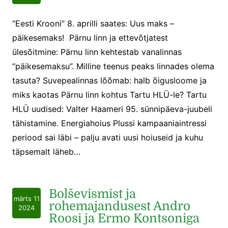
“Eesti Krooni” 8. aprilli saates: Uus maks –
päikesemaks! Pärnu linn ja ettevõtjatest
ülesõitmine: Pärnu linn kehtestab vanalinnas
“päikesemaksu”. Milline teenus peaks linnades olema
tasuta? Suvepealinnas lõõmab: halb õigusloome ja
miks kaotas Pärnu linn kohtus Tartu HLÜ-le? Tartu
HLÜ uudised: Valter Haameri 95. sünnipäeva-juubeli
tähistamine. Energiahoius Plussi kampaaniaintressi
periood sai läbi – palju avati uusi hoiuseid ja kuhu
täpsemalt läheb…
Bolševismist ja
märts 11
rohemajandusest Andro
2024
Roosi ja Ermo Kontsoniga