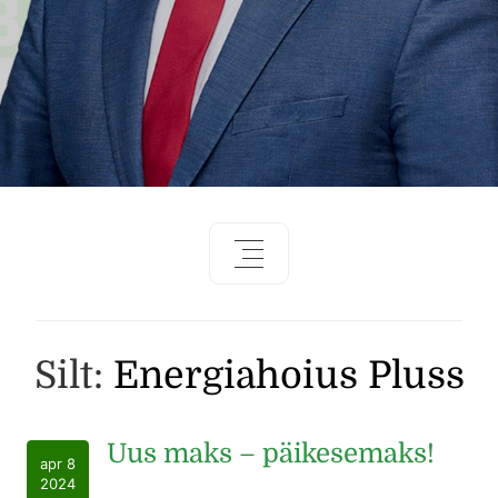
Silt:
Energiahoius Pluss
Uus maks – päikesemaks!
apr 8
2024