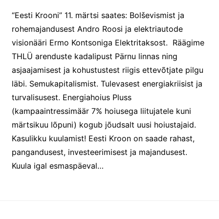
“Eesti Krooni” 11. märtsi saates: Bolševismist ja
rohemajandusest Andro Roosi ja elektriautode
visionääri Ermo Kontsoniga Elektritaksost. Räägime
THLÜ arenduste kadalipust Pärnu linnas ning
asjaajamisest ja kohustustest riigis ettevõtjate pilgu
läbi. Semukapitalismist. Tulevasest energiakriisist ja
turvalisusest. Energiahoius Pluss
(kampaaintressimäär 7% hoiusega liitujatele kuni
märtsikuu lõpuni) kogub jõudsalt uusi hoiustajaid.
Kasulikku kuulamist! Eesti Kroon on saade rahast,
pangandusest, investeerimisest ja majandusest.
Kuula igal esmaspäeval…