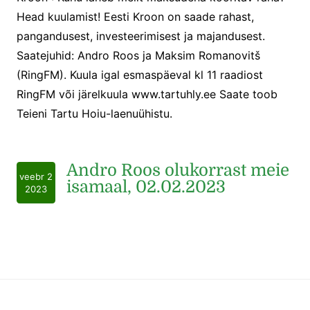
Head kuulamist! Eesti Kroon on saade rahast,
pangandusest, investeerimisest ja majandusest.
Saatejuhid: Andro Roos ja Maksim Romanovitš
(RingFM). Kuula igal esmaspäeval kl 11 raadiost
RingFM või järelkuula www.tartuhly.ee Saate toob
Teieni Tartu Hoiu-laenuühistu.
Andro Roos olukorrast meie
veebr 2
isamaal, 02.02.2023
2023