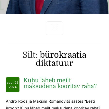
Silt:
bürokraatia
diktatuur
Kuhu läheb meilt
sept 23
maksudena kooritav raha?
2024
Andro Roos ja Maksim Romanovitš saates “Eesti
Kroon”: Kuhu läheb meilt maksudena kooritav raha?