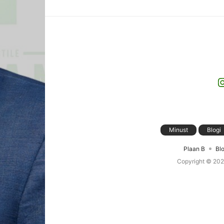
I
Minust
Blogi
Plaan B
Blo
Copyright © 20