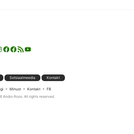
nstagram
Facebook
Facebook
RSS-voog
YouTube
Sotsiaalmeedia
Kontakt
gi
Minust
Kontakt
FB
26
Andro Roos
. All rights reserved.